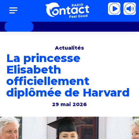
e - Nothing in my way (live)
Keane - Nothing 
Actualités
La princesse
Elisabeth
officiellement
diplômée de Harvard
29 mai 2026