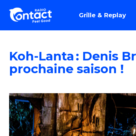
Grille & Replay
Koh-Lanta : Denis B
prochaine saison !