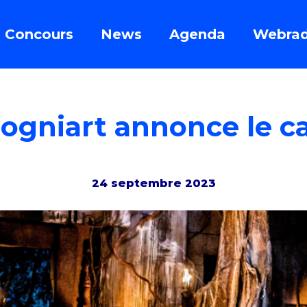
Concours
News
Agenda
Webrad
rogniart annonce le ca
24 septembre 2023