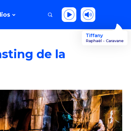
ios
Tiffany
Raphaël - Caravane
sting de la