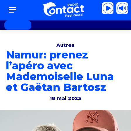
es mots qui résonnent
Jenifer - Des mots qu
Autres
Namur: prenez
l’apéro avec
Mademoiselle Luna
et Gaëtan Bartosz
18 mai 2023