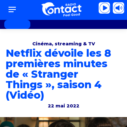
obert Abigail - Mojito song
Robert Abigail - 
Cinéma, streaming & TV
Netflix dévoile les 8
premières minutes
de « Stranger
Things », saison 4
(Vidéo)
22 mai 2022