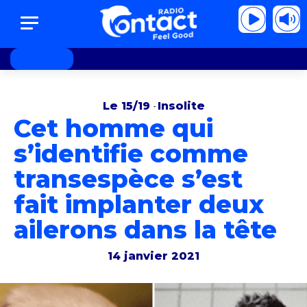
nna Modja - French Cancan
Inna Modja - Fre
Le 15/19
Insolite
-
Cet homme qui
s’identifie comme
transespèce s’est
fait implanter deux
ailerons dans la tête
14 janvier 2021