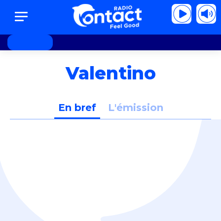
y feat. Adam Levine - Locked away
R. City fe
Valentino
En bref
L'émission