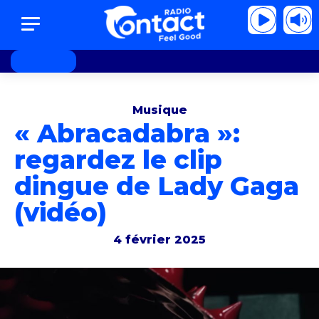
pell Roan - Good luck, babe!
Chappell Roan 
Musique
« Abracadabra »:
regardez le clip
dingue de Lady Gaga
(vidéo)
4 février 2025